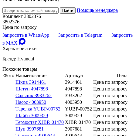
Помощь менеджера
Найти
Комплект 3802376
3802376
Цена по запросу
Запросить в WhatsApp
Запросить в Telegram
Запросить
в MAX
Характеристики
Бренд: Hyundai
Похожие товары
Фото
Наименование
Артикул
Цена
Шкив 3914461
3914461
Цена по запросу
Шатун 4947898
4947898
Цена по запросу
Сальник 3933262
3933262
Цена по запросу
Насос 4003950
4003950
Цена по запросу
Тарелка YUBP-00752
YUBP-00752
Цена по запросу
Шайба 3009329
3009329
Цена по запросу
Термостат XJBR-01470
XJBR-01470
Цена по запросу
Щуп 3907681
3907681
Цена по запросу
Термостат 4929644
4929644
Цена по запросу