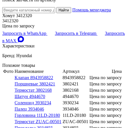
Помощь менеджера
Найти
Хомут 3412320
3412320
Цена по запросу
Запросить в WhatsApp
Запросить в Telegram
Запросить
в MAX
Характеристики
Бренд: Hyundai
Похожие товары
Фото
Наименование
Артикул
Цена
Клапан 8943958822
8943958822
Цена по запросу
Поршневые 3802421
3802421
Цена по запросу
Термостат 3802168
3802168
Цена по запросу
Шатун 4944670
4944670
Цена по запросу
Соленоид 3930234
3930234
Цена по запросу
Палец 3934046
3934046
Цена по запросу
Горловина 11LD-20180
11LD-20180
Цена по запросу
Термостат ZUAC-00501
ZUAC-00501
Цена по запросу
Прокладка 3034855
3034855
Цена по запросу