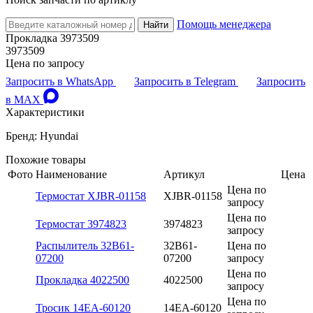
Помощь менеджера
Найти
Прокладка 3973509
3973509
Цена по запросу
Запросить в WhatsApp
Запросить в Telegram
Запросить
в MAX
Характеристики
Бренд: Hyundai
Похожие товары
Фото
Наименование
Артикул
Цена
Цена по
Термостат XJBR-01158
XJBR-01158
запросу
Цена по
Термостат 3974823
3974823
запросу
Распылитель 32B61-
32B61-
Цена по
07200
07200
запросу
Цена по
Прокладка 4022500
4022500
запросу
Цена по
Тросик 14EA-60120
14EA-60120