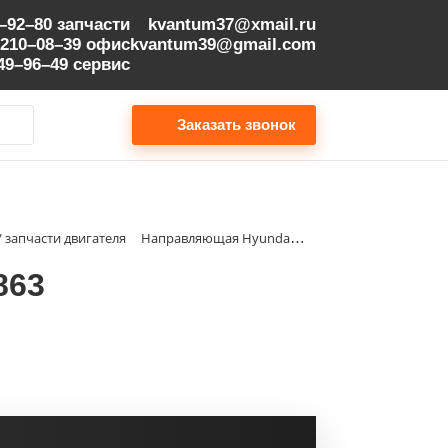
9–92–80
запчасти
kvantum37@xmail.ru
 210–08–39
офис
kvantum39@gmail.com
149–96–49
сервис
Заказать звонок
/ запчасти двигателя
Направляющая Hyundai | 3925863
863