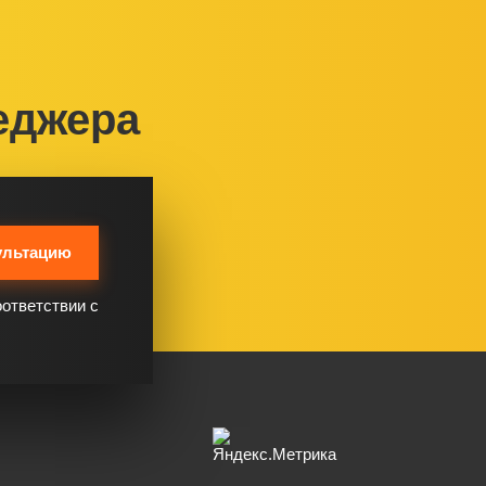
еджера
ультацию
оответствии с