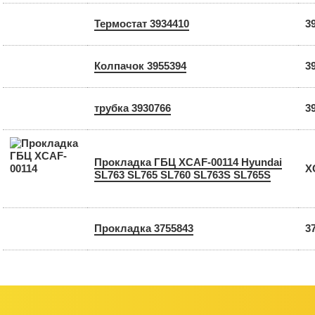
Термостат 3934410
3
Колпачок 3955394
3
трубка 3930766
3
Прокладка ГБЦ XCAF-00114 Hyundai
X
SL763 SL765 SL760 SL763S SL765S
Прокладка 3755843
3