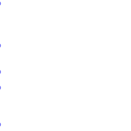
)
)
)
)
)