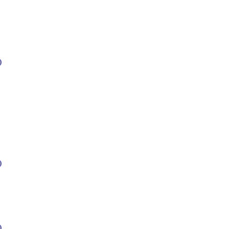
)
)
)