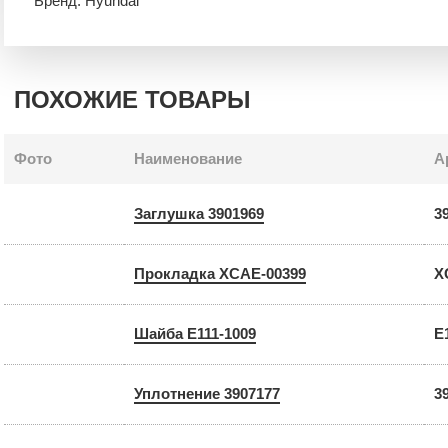
Бренд: Hyundai
ПОХОЖИЕ ТОВАРЫ
Фото
Наименование
А
Заглушка 3901969
3
Прокладка XCAE-00399
X
Шайба E111-1009
E
Уплотнение 3907177
3