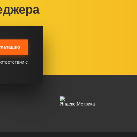
еджера
ультацию
оответствии с