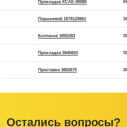
Прокладка XCAE-00085
X
Поршневой 1878129861
1
Колпачок 3955393
3
Прокладка 3945603
3
Проставка 3882675
3
Остались вопросы?