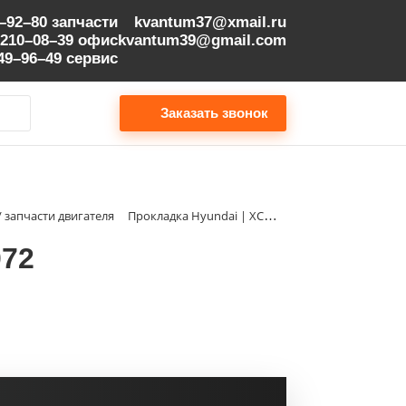
9–92–80
запчасти
kvantum37@xmail.ru
 210–08–39
офис
kvantum39@gmail.com
149–96–49
сервис
Заказать звонок
/ запчасти двигателя
Прокладка Hyundai | XCAE-00072
072