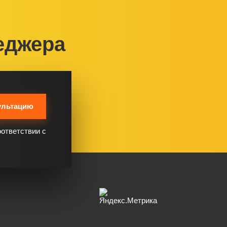
еджера
ультацию
оответствии с