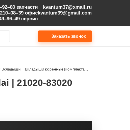
9–92–80
запчасти
kvantum37@xmail.ru
 210–08–39
офис
kvantum39@gmail.com
149–96–49
сервис
Заказать звонок
 / Вкладыши
Вкладыши коренные (комплект) STD Hyundai | 21020-83020
i | 21020-83020