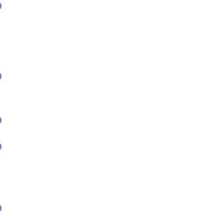
)
)
)
)
)