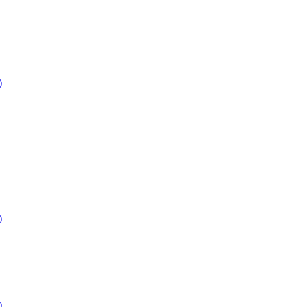
)
)
)