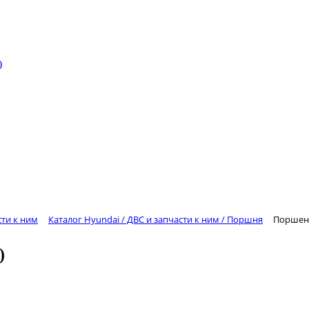
)
сти к ним
Каталог Hyundai / ДВС и запчасти к ним / Поршня
Поршень
)