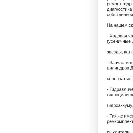
ремонт гидро
диагностика
собственной 
На нашем ск
- Ходовая ча
гусеничные 
звезды, катк
- Запчасти д
цилиндров Д
коленчатые в
- Гидравлич
гидроцилинд
гидроаккумул
- Так же име
ремкомплекты
рыхлители ,